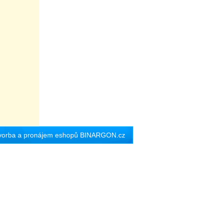
vorba a pronájem eshopů
BINARGON.cz