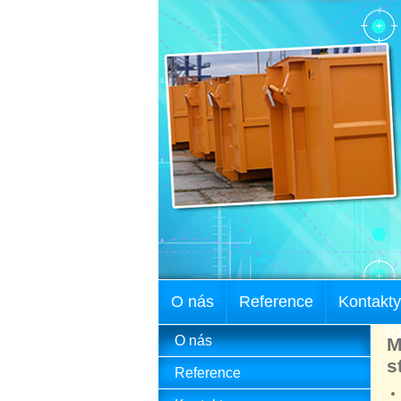
O nás
Reference
Kontakty
O nás
M
s
Reference